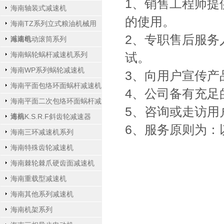
1、销售工程师提
海南轴装式减速机
的使用。
海南TZ系列立式粮油机械用
2、专职售后服务
减速机
海南电动滚筒系列
海南蜗轮蜗杆减速机系列
试。
海南WP系列蜗轮减速机
3、向用户宣传产
海南平面包络环面蜗杆减速机
4、公司备有充足
海南平面二次包络环面蜗杆减
5、咨询或走访用
速机
海南K.S.R.F斜齿轮减速器
6、服务原则为：
海南三环减速机系列
海南特殊齿轮减速机
海南棘轮棘爪硬齿面减速机
海南重载型减速机
海南其他系列减速机
海南机架系列