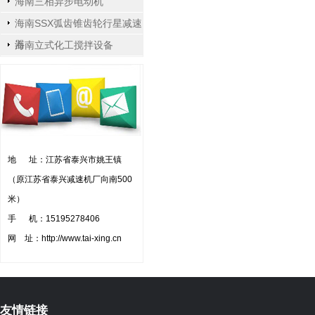
海南三相异步电动机
海南SSX弧齿锥齿轮行星减速
器
海南立式化工搅拌设备
地 址：江苏省泰兴市姚王镇
（原江苏省泰兴减速机厂向南500
米）
手 机：15195278406
网 址：http://www.tai-xing.cn
友情链接