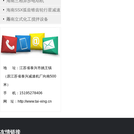
海南三相异步电动机
海南SSX弧齿锥齿轮行星减速
器
海南立式化工搅拌设备
地 址：江苏省泰兴市姚王镇
（原江苏省泰兴减速机厂向南500
米）
手 机：15195278406
网 址：http://www.tai-xing.cn
友情链接